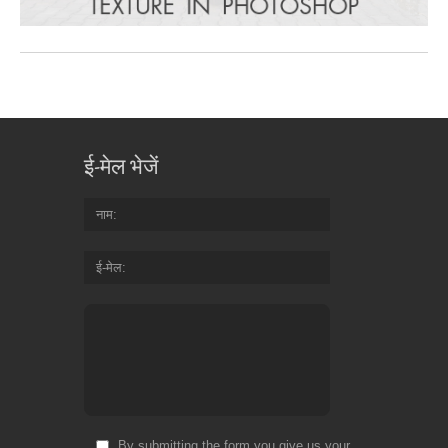
ई-मेल भेजें
नाम
ई-मेल
By submitting the form you give us your