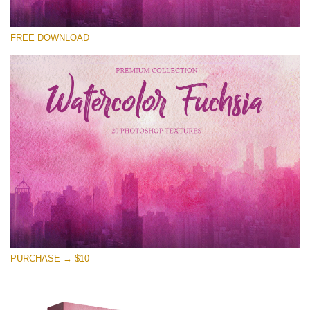
कृपया चुने
FREE DOWNLOAD
Free Photoshop Overlay
Small 800*533px
Watercolor Fuchsia
(20 Overlays)
Large 6000*4000px
Entire Collection
(1783 Overlays)
Large 6000*4000px
मुफ्त डाउनलोड
PURCHASE → $10