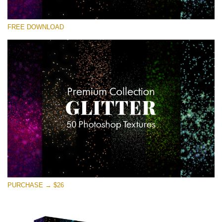
कृपया चुने
FREE DOWNLOAD
Free Photoshop Overlay
Small 800*533px
Universe Stars Glitters
(50 Textures)
Large 6000*4000px
Entire Collection
(1783 Overlays)
Large 6000*4000px
मुफ्त डाउनलोड
PURCHASE → $26