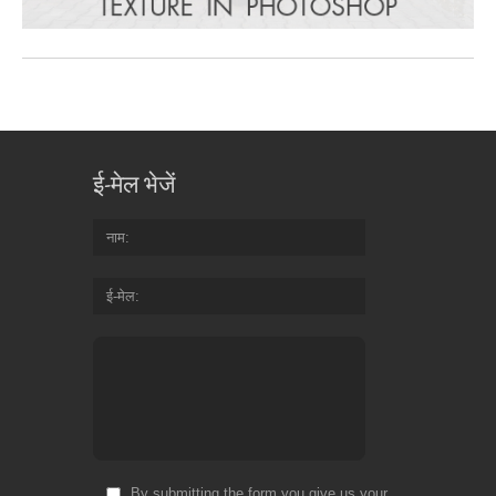
ई-मेल भेजें
नाम
ई-मेल
By submitting the form you give us your