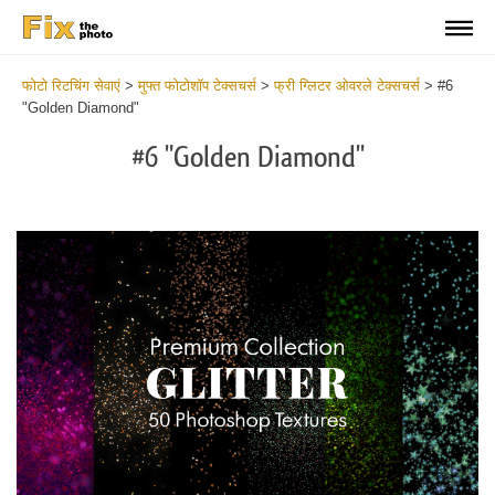
फोटो रिटचिंग सेवाएं
>
मुफ्त फोटोशॉप टेक्सचर्स
>
फ्री ग्लिटर ओवरले टेक्सचर्स
>
#6
"Golden Diamond"
#6 "Golden Diamond"
Do
Fr
Ov