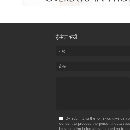
ई-मेल भेजें
नाम
ई-मेल
By submitting the form you give us yo
consent to process the personal data spec
by you in the fields above according to ou