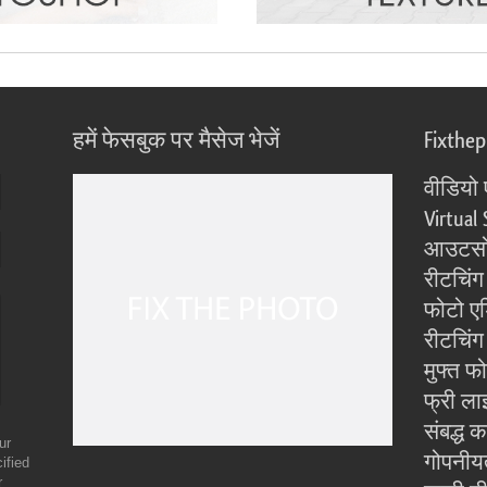
हमें फेसबुक पर मैसेज भेजें
Fixthe
वीडियो 
Virtual 
आउटसोर
रीटचिंग
फोटो एड
रीटचिंग 
मुफ्त फ
फ्री ला
संबद्ध क
ur
गोपनीय
ified
r