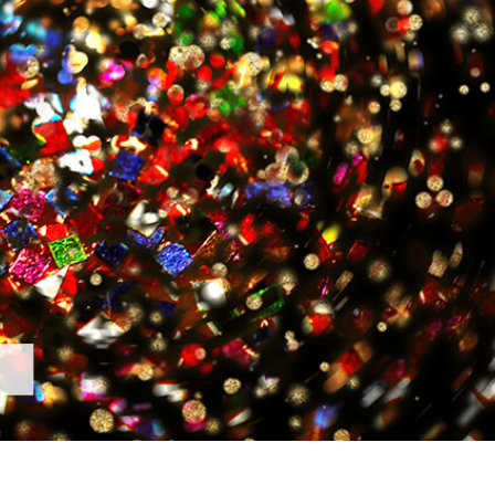
द सुधार सेवाएं
ज्वैलरी रीटचिंग सर्विसेज
एआई प्रशिक्षण डे