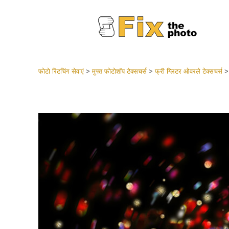
फोटो रिटचिंग सेवाएं
>
मुफ्त फोटोशॉप टेक्सचर्स
>
फ्री ग्लिटर ओवरले टेक्सचर्स
लाइटरूम 
संपूर्ण LR
हेडशॉट
बेस्ट डील
मोबाइल स
शादी की फ