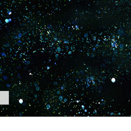
द सुधार सेवाएं
ज्वैलरी रीटचिंग सर्विसेज
एआई प्रशिक्षण डे