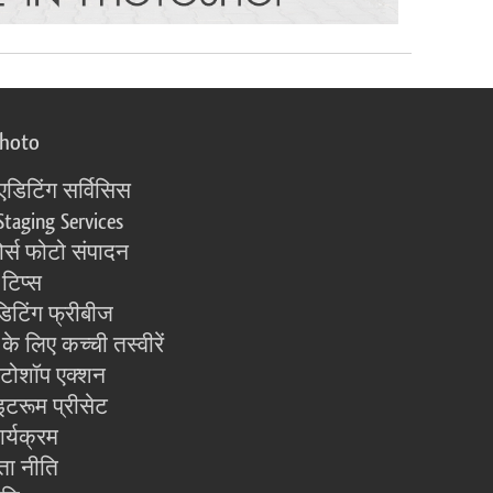
photo
एडिटिंग सर्विसिस
Staging Services
्स फोटो संपादन
 टिप्स
िटिंग फ्रीबीज
के लिए कच्ची तस्वीरें
ोटोशॉप एक्शन
इटरूम प्रीसेट
ार्यक्रम
ता नीति