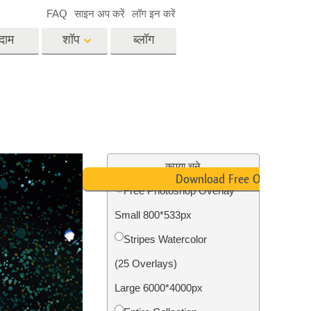
FAQ
साइन अप करें
लॉग इन करें
दाम
शॉप
ब्लॉग
es
Video
पेशेवर एलयूटी
वीडियो ओवरले
विसेज
रियल एस्टेट फोटो एडिटिंग
सर्विसेज
कृपया चुने
Download Free Overlay
Free Photoshop Overlay
Small 800*533px
िसेज
फोटो स्टोर स्टेशन सर्विसेज
Stripes Watercolor
(25 Overlays)
Large 6000*4000px