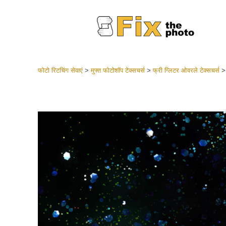
फोटो रिटचिंग सेवाएं
>
मुफ्त फोटोशॉप टेक्सचर्स
>
फ्री ग्लिटर ओवरले टेक्सचर्स
लाइटरूम 
संपूर्ण LR
हेडशॉट
बेस्ट डील
मोबाइल स
शादी की फ