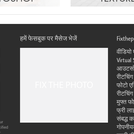
हमें फेसबुक पर मैसेज भेजें
Fixthe
वीडियो 
Virtual 
आउटसोर
रीटचिंग
फोटो एड
रीटचिंग 
मुफ्त फ
फ्री ला
संबद्ध क
ur
गोपनीय
ified
r