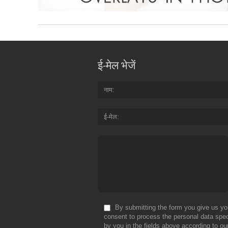
ई-मेल भेजें
नाम
ई-मेल
By submitting the form you give us yo
consent to process the personal data spec
by you in the fields above according to ou