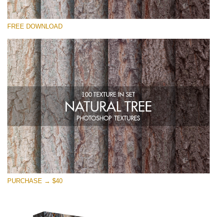
कृपया चुने
FREE DOWNLOAD
Free Photoshop Overlay
Small 800*533px
Natural Tree
(100 Textures)
Large 6000*4000px
Entire Collection
(1783 Overlays)
Large 6000*4000px
मुफ्त डाउनलोड
PURCHASE → $40