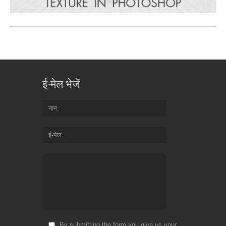
ई-मेल भेजें
नाम
ई-मेल
By submitting the form you give us your