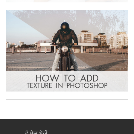
ई-मेल भेजें