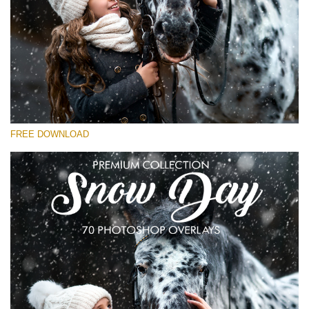
कृपया चुने
Free Snow Overlay #24
Small 800*533px
Snowy Day (30 Overlays)
Large 6000*4000px
FREE DOWNLOAD
4 Seasons (411 Overlays)
Large 6000*4000px
Entire Collection
(1783 Overlays)
Large 6000*4000px
मुफ्त डाउनलोड