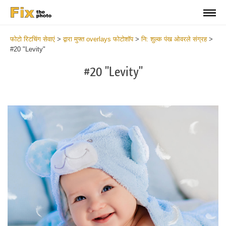
फोटो रिटचिंग सेवाएं
>
द्वारा मुफ्त overlays फोटोशॉप
>
नि: शुल्क पंख ओवरले संग्रह
>
#20 "Levity"
#20 "Levity"
Do
Fr