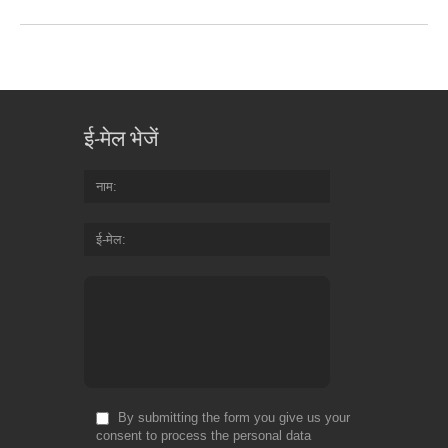
ई-मेल भेजें
नाम
ई-मेल
By submitting the form you give us your
consent to process the personal data