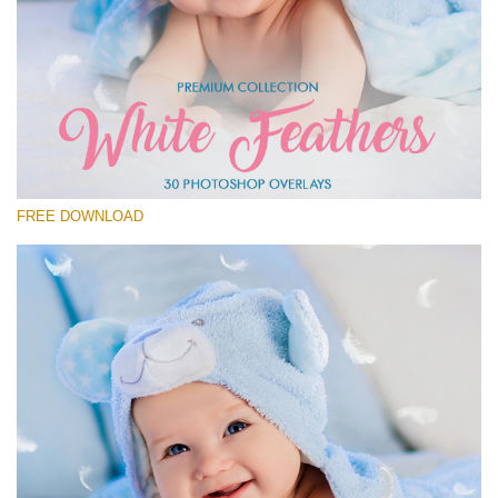
कृपया चुने
Free Feather Overlay #20
Small 800*600px
White Feathers
(30 Overlays)
FREE DOWNLOAD
Large 6000*4000px
Fairy Tale (344 Overlays)
Large 6000*4000px
Entire Collection
(1783 Overlays)
Large 6000*4000px
मुफ्त डाउनलोड