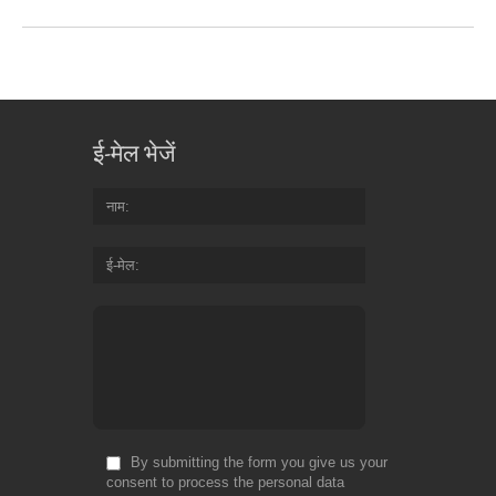
ई-मेल भेजें
नाम
ई-मेल
By submitting the form you give us your
consent to process the personal data