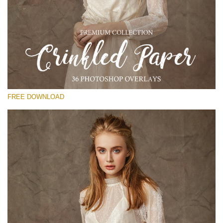
कृपया चुने
Free Photoshop Overlay
Small 800*533px
Сrinkled Paper
(36 Overlays)
FREE DOWNLOAD
Large 6000*4000px
Entire Collection
(1783 Overlays)
Large 6000*4000px
मुफ्त डाउनलोड