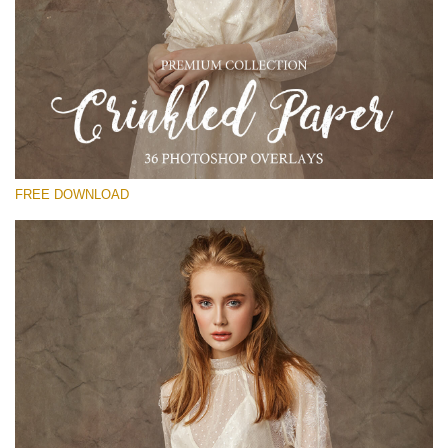
कृपया चुने
Free Photoshop Overlay
Small 800*533px
Сrinkled Paper
(36 Overlays)
FREE DOWNLOAD
Large 6000*4000px
Entire Collection
(1783 Overlays)
Large 6000*4000px
मुफ्त डाउनलोड