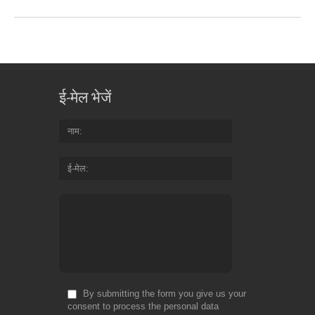
ई-मेल भेजें
नाम
ई-मेल
By submitting the form you give us your
consent to process the personal data