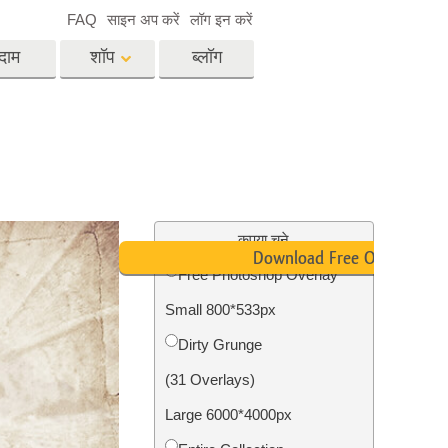
FAQ
साइन अप करें
लॉग इन करें
दाम
शॉप
ब्लॉग
es
Video
पेशेवर एलयूटी
वीडियो ओवरले
विसेज
रियल एस्टेट फोटो एडिटिंग
सर्विसेज
कृपया चुने
Download Free Overlay
Free Photoshop Overlay
Small 800*533px
िसेज
फोटो स्टोर स्टेशन सर्विसेज
Dirty Grunge
(31 Overlays)
Large 6000*4000px