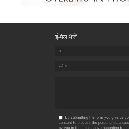
ई-मेल भेजें
नाम
ई-मेल
By submitting the form you give us yo
consent to process the personal data spec
by you in the fields above according to ou