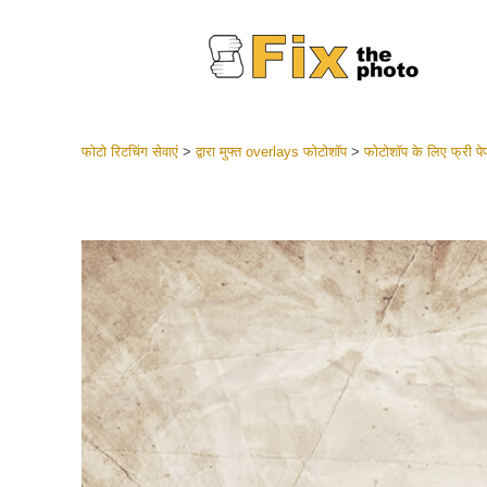
फोटो रिटचिंग सेवाएं
>
द्वारा मुफ्त overlays फोटोशॉप
>
फोटोशॉप के लिए फ्री पे
लाइटरूम 
संपूर्ण LR
हेडशॉट
बेस्ट डील
मोबाइल स
शादी की फ