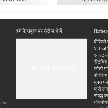
हमें फेसबुक पर मैसेज भेजें
Fixthe
वीडियो 
Virtual 
आउटसोर
रीटचिंग
फोटो एड
रीटचिंग 
मुफ्त फ
फ्री ला
संबद्ध क
ur
गोपनीय
ified
r