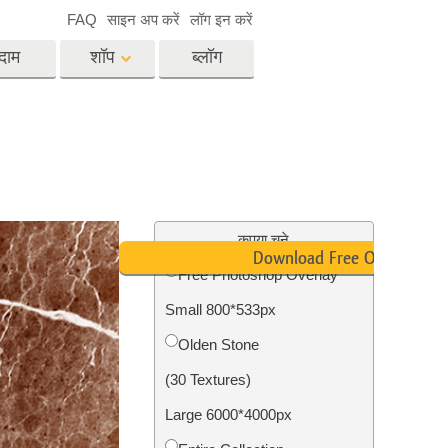
FAQ
साइन अप करें
लॉग इन करें
दाम
शॉप
ब्लॉग
es
Video
पेशेवर एलयूटी
वीडियो ओवरले
विसेज
रियल एस्टेट फोटो एडिटिंग
सर्विसेज
कृपया चुने
Download Free Overlay
Free Photoshop Overlay
Small 800*533px
िसेज
फोटो स्टोर स्टेशन सर्विसेज
Olden Stone
(30 Textures)
Large 6000*4000px