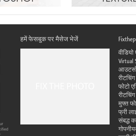
हमें फेसबुक पर मैसेज भेजें
Fixthe
वीडियो 
Virtual 
आउटसोर
रीटचिंग
फोटो एड
रीटचिंग 
मुफ्त फ
फ्री ला
संबद्ध क
ur
गोपनीय
ified
r