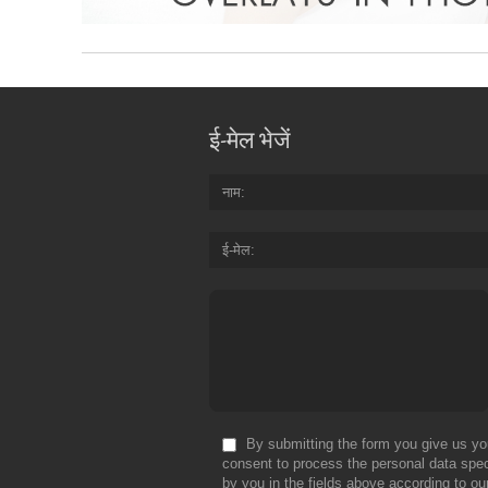
ई-मेल भेजें
नाम
ई-मेल
By submitting the form you give us yo
consent to process the personal data spec
by you in the fields above according to ou