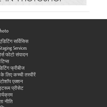
photo
एडिटिंग सर्विसिस
Staging Services
्स फोटो संपादन
 टिप्स
िटिंग फ्रीबीज
के लिए कच्ची तस्वीरें
ोटोशॉप एक्शन
इटरूम प्रीसेट
ार्यक्रम
ता नीति