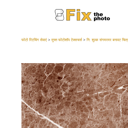
फोटो रिटचिंग सेवाएं
>
मुफ्त फोटोशॉप टेक्सचर्स
>
नि: शुल्क संगमरमर बनावट चित्
लाइटरूम 
संपूर्ण LR
हेडशॉट
बेस्ट डील
मोबाइल स
शादी की फ