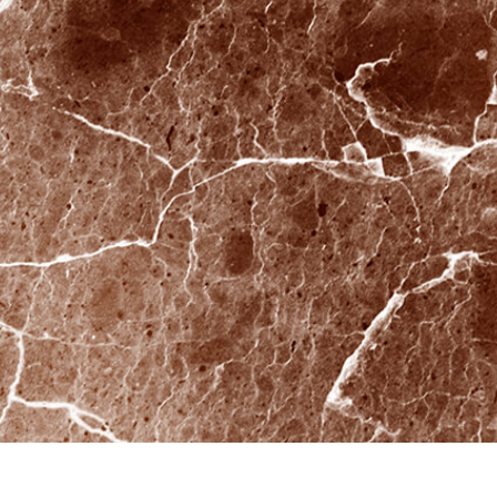
द सुधार सेवाएं
ज्वैलरी रीटचिंग सर्विसेज
एआई प्रशिक्षण डे