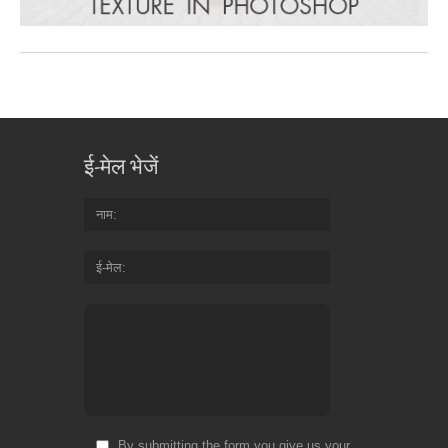
ई-मेल भेजें
नाम
ई-मेल
By submitting the form you give us your