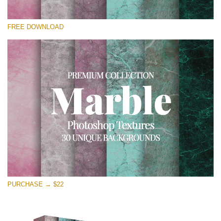
कृपया चुने
FREE DOWNLOAD
Free Photoshop Overlay
Small 800*533px
Real Marble
(30 Textures)
Large 6000*4000px
Entire Collection
(1783 Overlays)
Large 6000*4000px
मुफ्त डाउनलोड
PURCHASE → $22