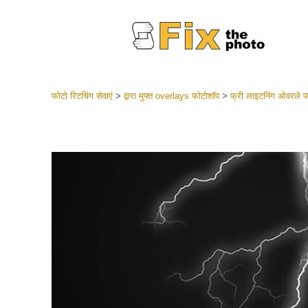
फोटो रिटचिंग सेवाएं
>
द्वारा मुफ्त overlays फोटोशॉप
>
फ्री लाइटनिंग ओवरले 
लाइटरूम 
संपूर्ण LR
हेडशॉट
बेस्ट डील
मोबाइल स
शादी की फ