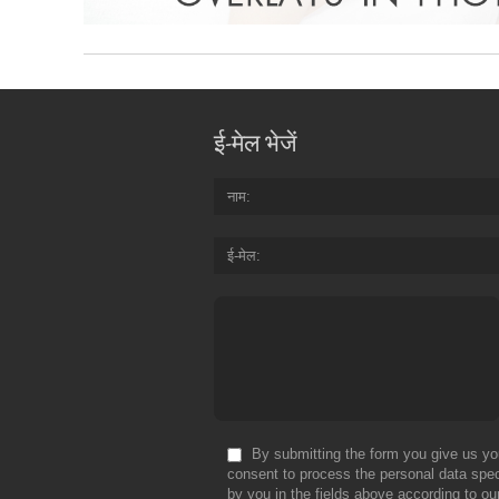
ई-मेल भेजें
नाम
ई-मेल
By submitting the form you give us yo
consent to process the personal data spec
by you in the fields above according to ou