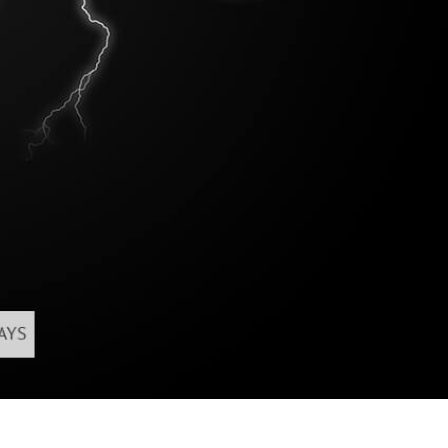
द सुधार सेवाएं
ज्वैलरी रीटचिंग सर्विसेज
एआई प्रशिक्षण डे