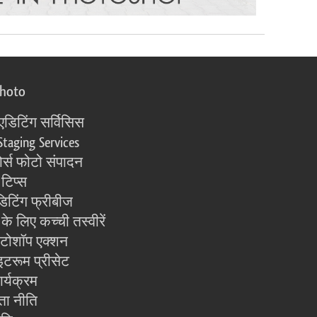
photo
एडिटिंग सर्विसिस
Staging Services
्स फोटो संपादन
 टिप्स
िटिंग फ्रीबीज
के लिए कच्ची तस्वीरें
ोटोशॉप एक्शन
इटरूम प्रीसेट
ार्यक्रम
ता नीति