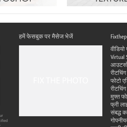
हमें फेसबुक पर मैसेज भेजें
Fixthe
वीडियो 
Virtual 
आउटसोर
रीटचिंग
फोटो एड
रीटचिंग 
मुफ्त फ
फ्री ला
संबद्ध क
ur
गोपनीय
ified
r