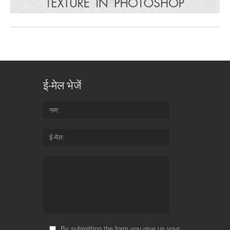
ई-मेल भेजें
नाम
ई-मेल
By submitting the form you give us your