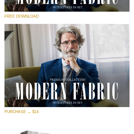
कृपया चुने
FREE DOWNLOAD
Free Photoshop Overlay
Small 800*533px
Modern Fabric
(30 Textures)
Large 6000*4000px
Entire Collection
(1783 Overlays)
Large 6000*4000px
मुफ्त डाउनलोड
PURCHASE → $14