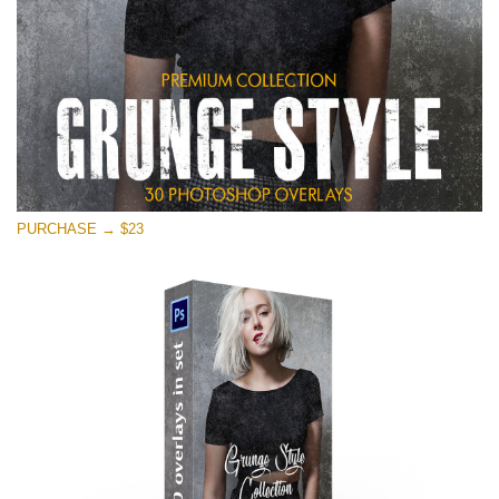
PURCHASE → $23