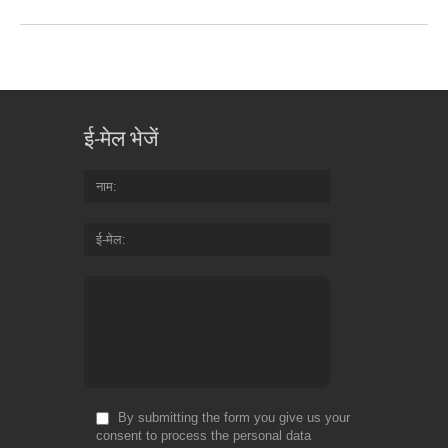
ई-मेल भेजें
नाम
ई-मेल
By submitting the form you give us your
consent to process the personal data