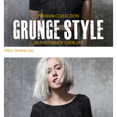
कृपया चुने
Free Photoshop Overlay
Small 800*533px
Grunge Style
(30 Overlays)
FREE DOWNLOAD
Large 6000*4000px
Entire Collection
(1783 Overlays)
Large 6000*4000px
मुफ्त डाउनलोड