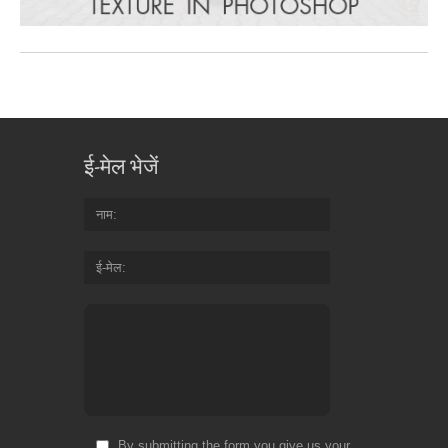
ई-मेल भेजें
नाम
ई-मेल
By submitting the form you give us your