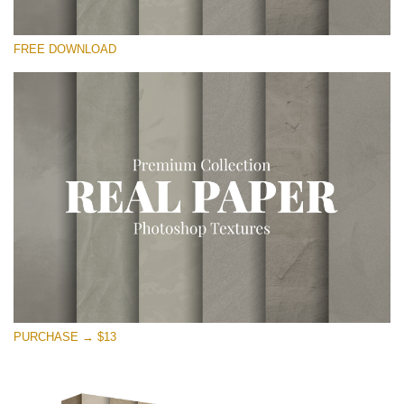
कृपया चुने
FREE DOWNLOAD
Free Photoshop Overlay
Small 800*533px
Vintage Paper
(30 Overlays)
Large 6000*4000px
Entire Collection
(1783 Overlays)
Large 6000*4000px
मुफ्त डाउनलोड
PURCHASE → $13