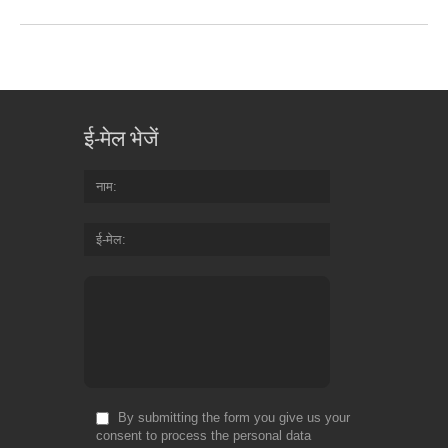
ई-मेल भेजें
नाम
ई-मेल
By submitting the form you give us your
consent to process the personal data