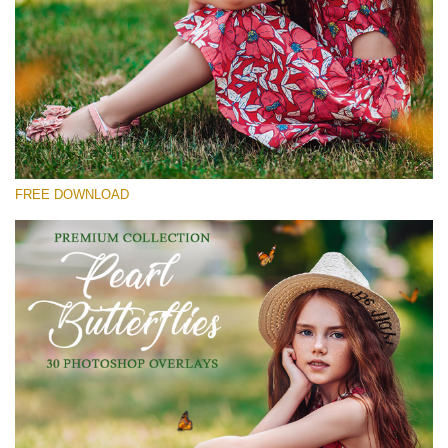
कृपया चुने
Free Butterfly Overlay #30
Small 800*600px
Pearl Butterflies
(30 Overlays)
FREE DOWNLOAD
Large 6000*4000px
Fairy Tale (344 Overlays)
Large 6000*4000px
Entire Collection
(1783 Overlays)
Large 6000*4000px
मुफ्त डाउनलोड