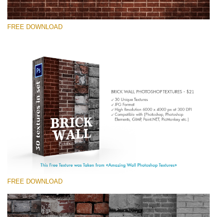
FREE DOWNLOAD
कृपया चुने
Free Photoshop Texture #9 Small 800*533px
Brick Wall
(30 Textures)
Large 6000*4000px
Entire Collection
(1783 Overlays)
FREE DOWNLOAD
Large 6000*4000px
मुफ्त डाउनलोड