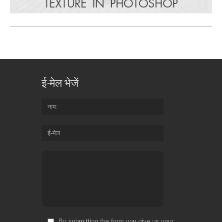
ई-मेल भेजें
नाम
ई-मेल
By submitting the form you give us your