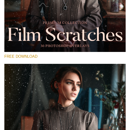
कृपया चुने
Free Photoshop Overlay #15
Small 800*533px
Film Scratches
(30 Overlays)
FREE DOWNLOAD
Large 6000*4000px
Bokeh Collection (650 Overlays)
Large 6000*4000px
Entire Collection
(1783 Overlays)
Large 6000*4000px
मुफ्त डाउनलोड