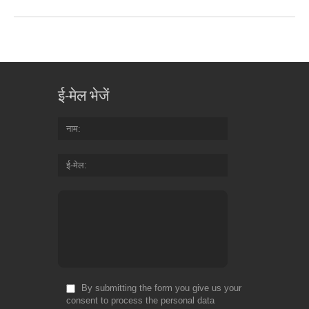
ई-मेल भेजें
नाम
ई-मेल
By submitting the form you give us your
consent to process the personal data