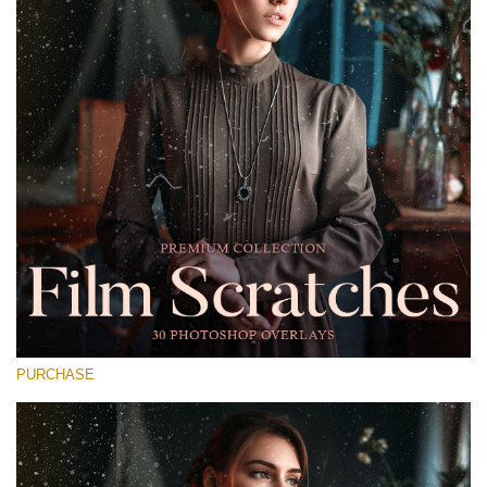
Entire Collection
(1783 Overlays)
Large 6000*4000px
मुफ्त डाउनलोड
PURCHASE