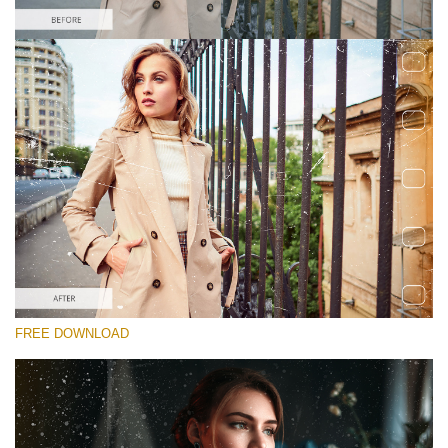
कृपया चुने
Free Photoshop Overlay #1
Small 800*533px
Film Scratches
(30 Overlays)
Large 6000*4000px
FREE DOWNLOAD
Sky Boundless
(347 Overlays)
Large 6000*4000px