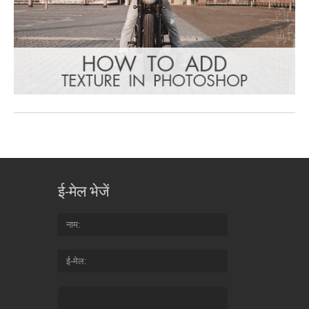
ई-मेल भेजें
नाम
ई-मेल