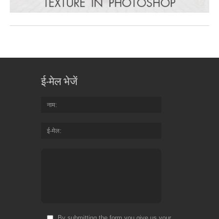
ई-मेल भेजें
नाम
ई-मेल
By submitting the form you give us your