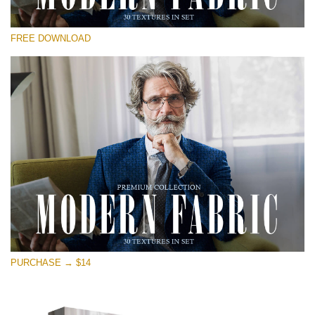
कृपया चुने
FREE DOWNLOAD
Free Photoshop Overlay
Small 800*533px
Modern Fabric
(30 Textures)
Large 6000*4000px
Entire Collection
(1783 Overlays)
Large 6000*4000px
मुफ्त डाउनलोड
PURCHASE → $14