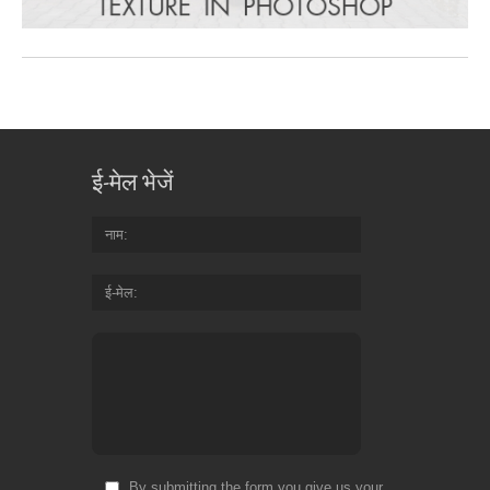
ई-मेल भेजें
नाम
ई-मेल
By submitting the form you give us your