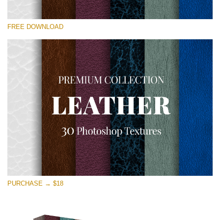
कृपया चुने
FREE DOWNLOAD
Free Photoshop Overlay
Small 800*533px
Real Leather
(30 Textures)
Large 6000*4000px
Entire Collection
(1783 Overlays)
Large 6000*4000px
मुफ्त डाउनलोड
PURCHASE → $18