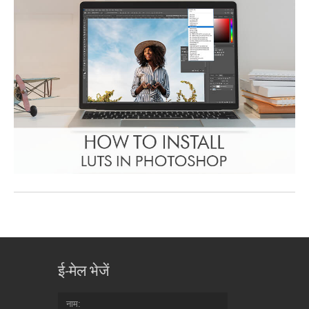
ई-मेल भेजें
नाम