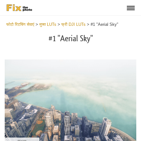
फोटो रिटचिंग सेवाएं
>
मुफ्त LUTs
>
फ्री DJI LUTs
>
#1 "Aerial Sky"
#1 "Aerial Sky"
Do
Fr
LU