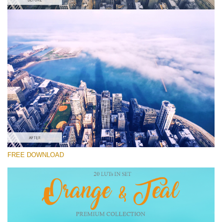
कृपया चुने
Free DJI LUT #1
Premium Orange and Teal LUTs
Cinema Look Collection (80 LUTs)
Entire Collection (260 LUTs)
मुफ्त डाउनलोड
FREE DOWNLOAD