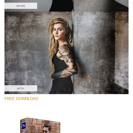
कृपया चुने
Free Photoshop Overlay #6
Small 800*533px
Dirty Grunge
(31 Overlays)
Large 6000*4000px
FREE DOWNLOAD
Luxury Wedding
(373 Overlays)
Large 6000*4000px