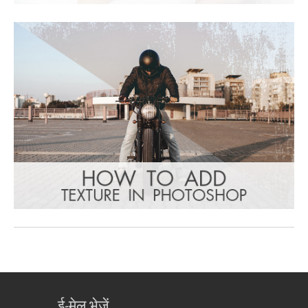
ई-मेल भेजें