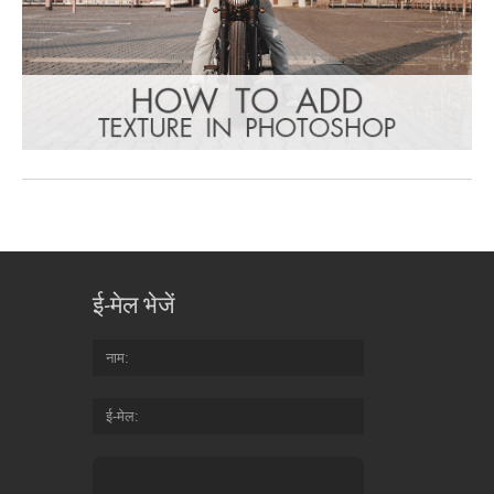
ई-मेल भेजें
नाम
ई-मेल