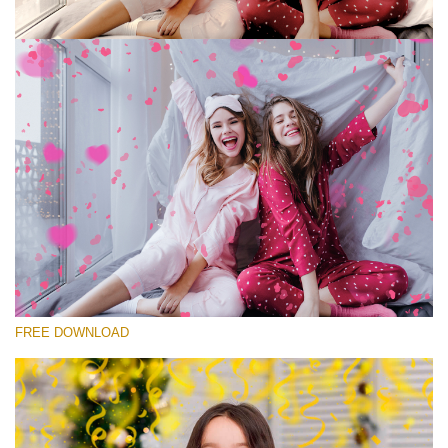
कृपया चुने
Free Photoshop Overlay #8
Small 800*533px
Rustling Confetti
(43 Overlays)
Large 6000*4000px
FREE DOWNLOAD
Fairy Tale (344 Overlays)
Large 6000*4000px
Entire Collection