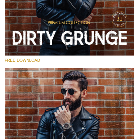
कृपया चुने
Free Photoshop Overlay
Small 800*533px
Dirty Grunge
(31 Overlays)
FREE DOWNLOAD
Large 6000*4000px
Entire Collection
(1783 Overlays)
Large 6000*4000px
मुफ्त डाउनलोड