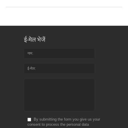
ई-मेल भेजें
नाम
ई-मेल
By submitting the form you give us your
consent to process the personal data