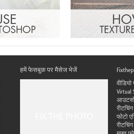
हमें फेसबुक पर मैसेज भेजें
Fixthe
वीडियो 
Virtual 
आउटसोर
रीटचिंग
फोटो एड
रीटचिंग 
मुफ्त फ