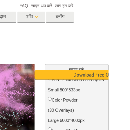
FAQ
साइन अप करें
लॉग इन करें
दाम
शॉप
ब्लॉग
es
Video
पेशेवर एलयूटी
वीडियो ओवरले
विसेज
रियल एस्टेट फोटो एडिटिंग
सर्विसेज
कृपया चुने
Download Free Overlay
Free Photoshop Overlay #9
Small 800*533px
िसेज
फोटो स्टोर स्टेशन सर्विसेज
Color Powder
(30 Overlays)
Large 6000*4000px