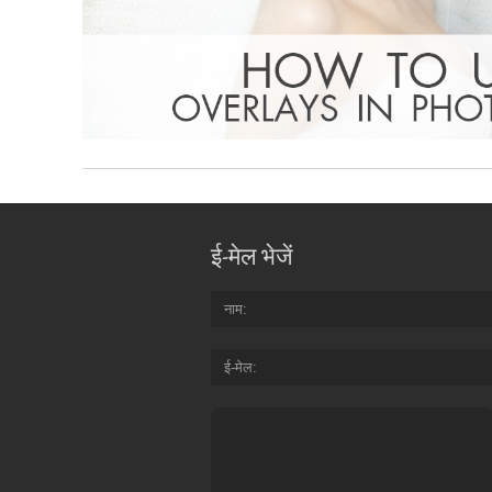
ई-मेल भेजें
नाम
ई-मेल