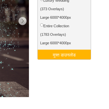
Luxury Wedding
टा
Video Editing Services
(373 Overlays)
Large 6000*4000px
Entire Collection
(1783 Overlays)
Large 6000*4000px
मुफ्त डाउनलोड