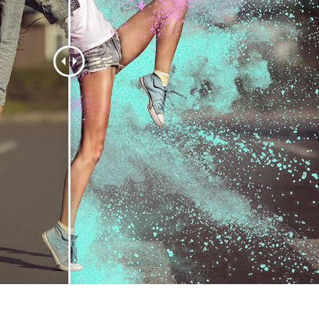
द सुधार सेवाएं
ज्वैलरी रीटचिंग सर्विसेज
एआई प्रशिक्षण डे