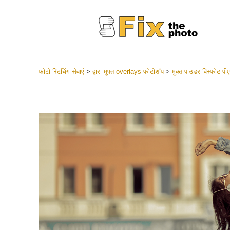
फोटो रिटचिंग सेवाएं
>
द्वारा मुफ्त overlays फोटोशॉप
>
मुक्त पाउडर विस्फोट प
लाइटरूम 
संपूर्ण LR
हेडशॉट
बेस्ट डील
मोबाइल स
शादी की फ