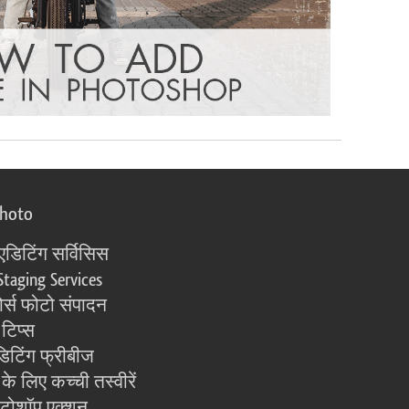
photo
एडिटिंग सर्विसिस
Staging Services
्स फोटो संपादन
 टिप्स
िटिंग फ्रीबीज
के लिए कच्ची तस्वीरें
ोटोशॉप एक्शन