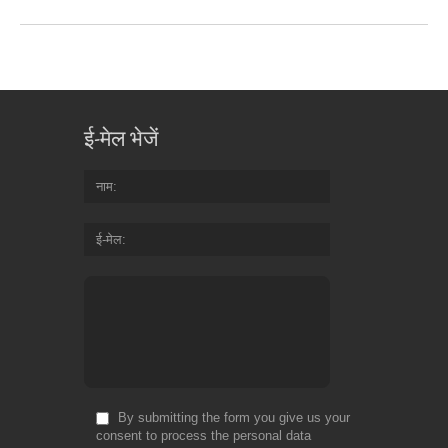
ई-मेल भेजें
नाम
ई-मेल
By submitting the form you give us your
consent to process the personal data