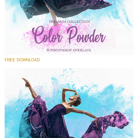
कृपया चुने
Free Powder Overlay #25
Small 800*533px
Color Powder
(30 Overlays)
FREE DOWNLOAD
Large 6000*4000px
Bokeh Collection (650 Overlays)
Large 6000*4000px
Entire Collection
(1783 Overlays)
Large 6000*4000px
मुफ्त डाउनलोड