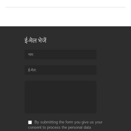
ई-मेल भेजें
नाम
ई-मेल
By submitting the form you give us your
consent to process the personal data