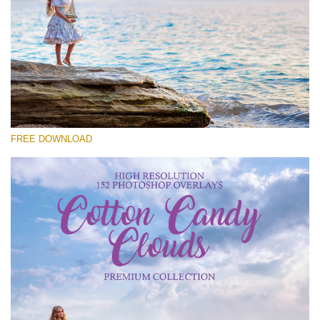
कृपया चुने
Free Cloud Overlay #27
Small 800*533px
Cotton Candy Clouds
(152 Overlays)
FREE DOWNLOAD
Large 6000*4000px
Sky Boundless
(347 Overlays)
Large 6000*4000px
Entire Collection
(1783 Overlays)
Large 6000*4000px