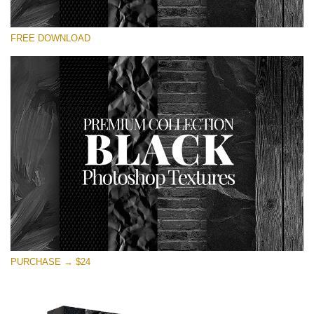
कृपया चुने
FREE DOWNLOAD
Free Photoshop Overlay
Small 800*533px
Black Textures
(30 Textures)
Large 6000*4000px
Entire Collection
(1783 Overlays)
Large 6000*4000px
मुफ्त डाउनलोड
PURCHASE → $24