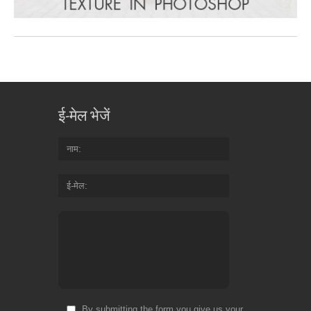
ई-मेल भेजें
नाम
ई-मेल
By submitting the form you give us your