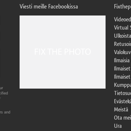
Viesti meille Facebookissa
Fixthe
Videoed
Virtual 
Ulkoist
Retusoi
Valokuv
Ilmaisia
Ilmaise
Ilmaise
Kumppa
ur
Tietosu
ified
r
Evästek
Meistä
ers and
Ota mei
Ura