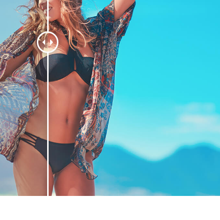
alokuvien muokkaus
Korujen valokuvien muokkaus
AI-koulutusdata