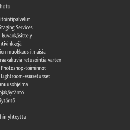
photo
itointipalvelut
Staging Services
a kuvankäsittely
ntivinkkejä
ien muokkaus ilmaisia
 raakakuvia retusointia varten
t Photoshop-toiminnot
t Lightroom-esiasetukset
nuusohjelma
ojakäytäntö
äytäntö
hin yhteyttä