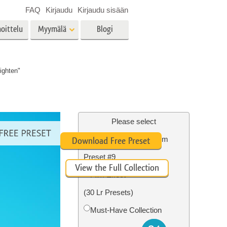
FAQ
Kirjaudu
Kirjaudu sisään
oittelu
Myymälä
Blogi
es
Video
ighten"
LUT:t videoeditointiin
Ammattimaiset
vien
Kiinteistöjen valokuvien
videopeittokuvat
muokkaus
Please select
Orange&Teal Lightroom
Download Free Preset
Preset #9
View the Full Collection
o
Valokuvan restaurointi
Film Effect
(30 Lr Presets)
Must-Have Collection