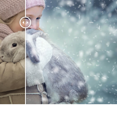
alokuvien muokkaus
Korujen valokuvien muokkaus
AI-koulutusdata