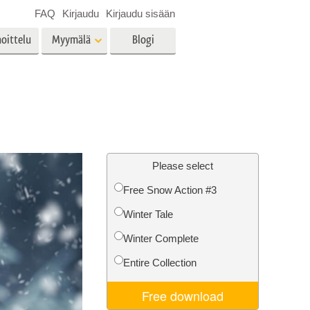
FAQ
Kirjaudu
Kirjaudu sisään
oittelu
Myymälä
Blogi
es
Video
LUT:t videoeditointiin
Ammattimaiset
vien
Kiinteistöjen valokuvien
videopeittokuvat
muokkaus
Please select
Free Snow Action #3
Winter Tale
o
Valokuvan restaurointi
Winter Complete
Entire Collection
Free download