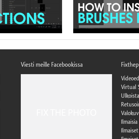
Viesti meille Facebookissa
Fixthe
Videoed
Virtual 
Ulkoist
Retusoi
Valokuv
Ilmaisia
Ilmaise