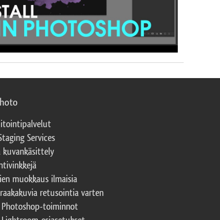
photo
itointipalvelut
Staging Services
a kuvankäsittely
ntivinkkejä
ien muokkaus ilmaisia
 raakakuvia retusointia varten
t Photoshop-toiminnot