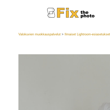
Valokuvien muokkauspalvelut
>
Ilmaiset Lightroom-esiasetukset
Lightroom
LR-esiase
Muotok
Parhaan t
esiasetuk
Mobiilias
Hääku