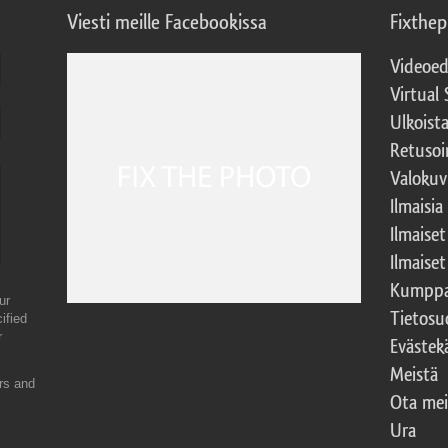
Viesti meille Facebookissa
Fixthe
Videoed
Virtual 
Ulkoist
Retusoi
Valokuv
Ilmaisia
Ilmaise
Ilmaise
Kumppa
ur
Tietosu
ified
r
Evästek
Meistä
ers and
Ota mei
Ura