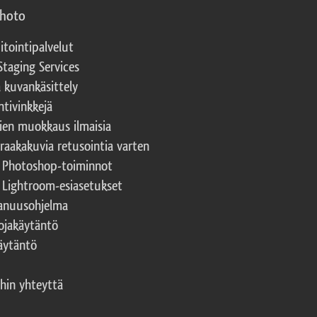
photo
itointipalvelut
Staging Services
a kuvankäsittely
ntivinkkejä
ien muokkaus ilmaisia
 raakakuvia retusointia varten
t Photoshop-toiminnot
t Lightroom-esiasetukset
nuusohjelma
ojakäytäntö
äytäntö
hin yhteyttä