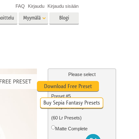
FAQ
Kirjaudu
Kirjaudu sisään
oittelu
Myymälä
Blogi
es
Video
LUT:t videoeditointiin
Ammattimaiset
vien
Kiinteistöjen valokuvien
videopeittokuvat
muokkaus
Please select
Free Sepia Lightroom
Download Free Preset
Preset #5
Buy Sepia Fantasy Presets
o
Valokuvan restaurointi
Sepia Fantasy
(60 Lr Presets)
Matte Complete