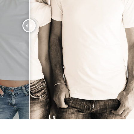
alokuvien muokkaus
Korujen valokuvien muokkaus
AI-koulutusdata