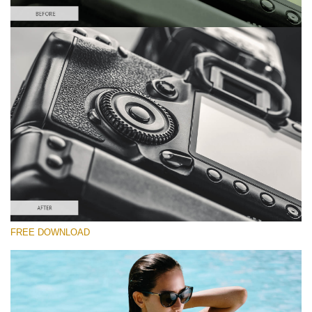
Please select
Lightroom Preset for Product Photo #23
Film Effect
(30 Lr Presets)
Must-Have Collection
(1432 Lr Presets)
Entire Collection
FREE DOWNLOAD
(2067 Lr Presets)
Free download