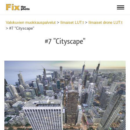
Valokuvien muokkauspalvelut
>
Ilmaiset LUT:t
>
Ilmaiset drone LUT:t
>
#7 "Cityscape"
#7 "Cityscape"
Do
Fr
LU