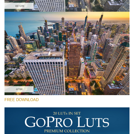
Please select
Free Drone LUT #7
Premium GoPro LUTs
Cinema Look Collection (80 LUTs)
Entire Collection (260 LUTs)
Free download
FREE DOWNLOAD