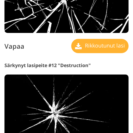
Vapaa
Rikkoutunut lasi
Särkynyt lasipeite #12 "Destruction"