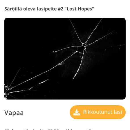
Säröillä oleva lasipeite #2 "Lost Hopes"
Vapaa
Rikkoutunut lasi