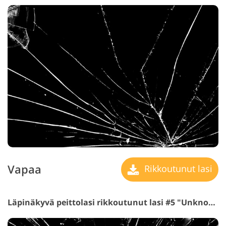
Vapaa
Rikkoutunut lasi
Läpinäkyvä peittolasi rikkoutunut lasi #5 "Unknown Future"