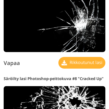
Vapaa
Rikkoutunut lasi
Säröilty lasi Photoshop-peittokuva #8 "Cracked Up"