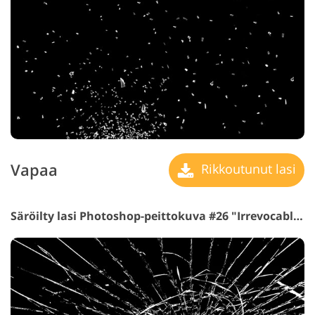
Vapaa
Rikkoutunut lasi
Säröilty lasi Photoshop-peittokuva #26 "Irrevocable Loss"