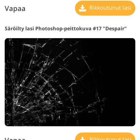
Vapaa
Rikkoutunut lasi
Säröilty lasi Photoshop-peittokuva #17 "Despair"
Rikkoutunut lasi