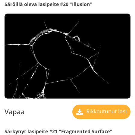
Säröillä oleva lasipeite #20 "Illusion"
Vapaa
Rikkoutunut lasi
Särkynyt lasipeite #21 "Fragmented Surface"