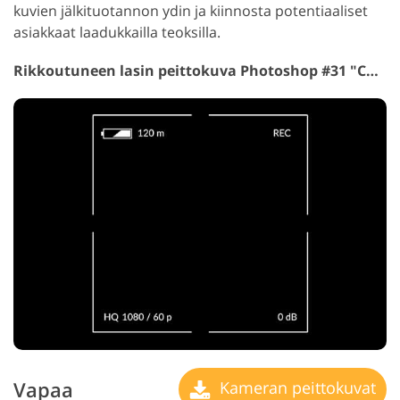
kuvien jälkituotannon ydin ja kiinnosta potentiaaliset
asiakkaat laadukkailla teoksilla.
Rikkoutuneen lasin peittokuva Photoshop #31 "Camera"
Vapaa
Kameran peittokuvat