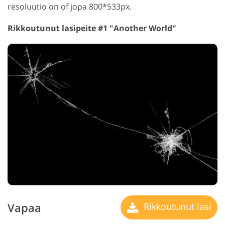
resoluutio on of jopa 800*533px.
Rikkoutunut lasipeite #1 "Another World"
Vapaa
Rikkoutunut lasi