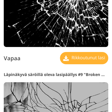
Vapaa
Rikkoutunut lasi
Läpinäkyvä säröillä oleva lasipäällys #9 "Broken Mirro"