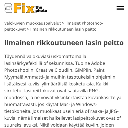
Valokuvien muokkauspalvelut
>
Ilmaiset Photoshop-
peittokuvat
>
Ilmainen rikkoutuneen lasin peitto
Ilmainen rikkoutuneen lasin peitto
Täydennä valokuviasi uskomattomalla
lasinsärkyefektillä of sekunnissa.
Tuo ne Adobe
Photoshopiin, Creative Cloudiin, GIMPiin, Paint
Myymälä Ammatti- ja muihin tasotukeisiin ohjelmiin
lisätäksesi kuviisi ylimääräisiä kosketuksia.
Kaikki
sirotetut lasipeittokuvat ovat saatavilla PNG-
muodossa, ja ne voivat yksinkertaistaa kuvankäsittelyä
huomattavasti, jos käytät Mac- ja Windows-
tietokoneita. Jos muokkaat usein eriä of raaka- ja JPG-
kuvia, nämä ilmaiset halkeilevat lasipeittokuvat ovat of
suureksi avuksi.
Niitä voidaan käyttää kuviin, joiden