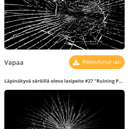
Vapaa
Rikkoutunut lasi
Läpinäkyvä säröillä oleva lasipeite #27 "Ruining Power"