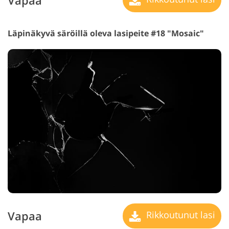
Vapaa
Läpinäkyvä säröillä oleva lasipeite #18 "Mosaic"
Vapaa
Rikkoutunut lasi