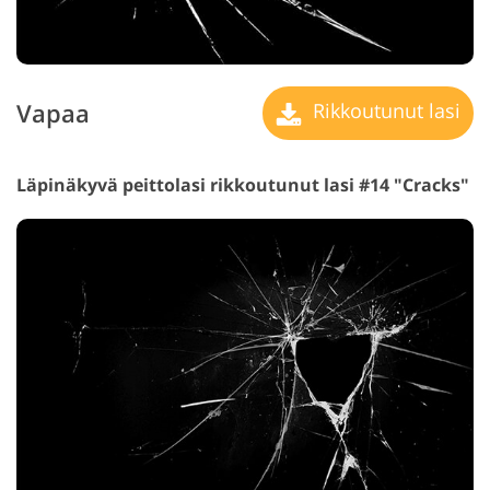
Vapaa
Rikkoutunut lasi
Läpinäkyvä peittolasi rikkoutunut lasi #14 "Cracks"