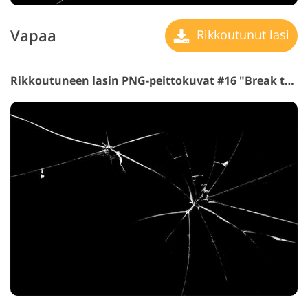
Vapaa
Rikkoutunut lasi
Rikkoutuneen lasin PNG-peittokuvat #16 "Break the Silence"