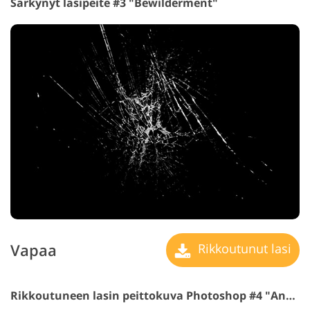
Särkynyt lasipeite #3 "Bewilderment"
Vapaa
Rikkoutunut lasi
Rikkoutuneen lasin peittokuva Photoshop #4 "Anxiety"