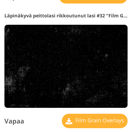
Läpinäkyvä peittolasi rikkoutunut lasi #32 "Film Grain"
Vapaa
Film Grain Overlays