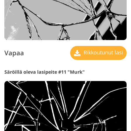
Vapaa
Rikkoutunut lasi
Säröillä oleva lasipeite #11 "Murk"