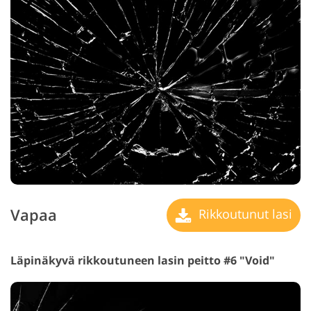
Vapaa
Rikkoutunut lasi
Läpinäkyvä rikkoutuneen lasin peitto #6 "Void"