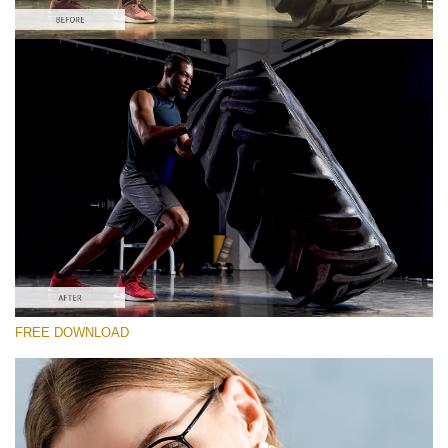
Please select
Free Vintage LUT #2
Premium Sony LUTs
Must-Have Collection (160 LUTs)
Entire Collection (260 LUTs)
Free download
FREE DOWNLOAD