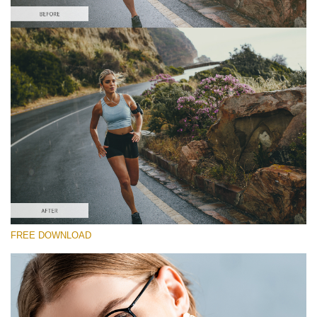
Please select
Free Sony LUT #2
Premium Sony LUTs
Must-Have Collection (160 LUTs)
Entire Collection (260 LUTs)
Free download
FREE DOWNLOAD