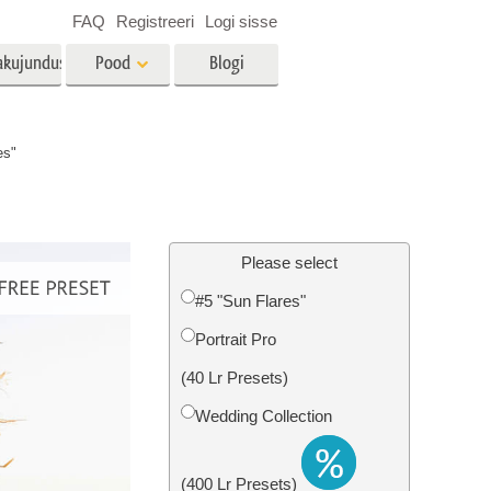
FAQ
Registreeri
Logi sisse
akujundus
Pood
Blogi
es
Video
es"
LUT-id videotöötluseks
Professionaalsed
tlus
Kinnisvara fototöötlus
videoülekatted
Please select
#5 "Sun Flares"
Portrait Pro
mine
Fotode taastamine
(40 Lr Presets)
Wedding Collection
(400 Lr Presets)