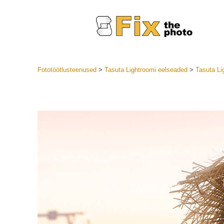
Fototöötlusteenused
>
Tasuta Lightroomi eelseaded
>
Tasuta Li
Lightroom
LR eelsea
Portre
Parima pa
Mobiili e
Pulmafot