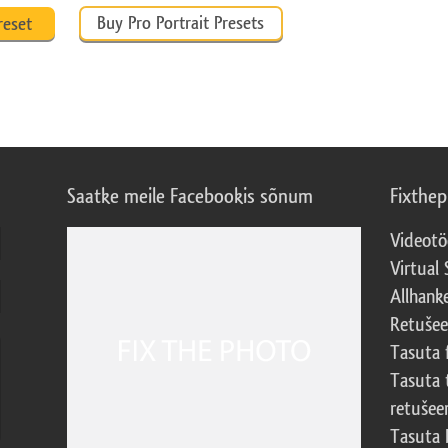
Buy Pro Portrait Presets
reset
Saatke meile Facebookis sõnum
Fixthe
Videotö
Virtual 
Allhank
Retuše
Tasuta 
Tasuta 
retušee
Tasuta 