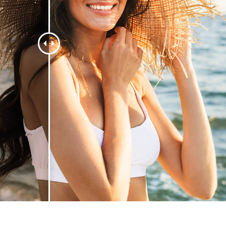
e fototöötlus
Ehete fotode redigeerimine
AI koolitusandme