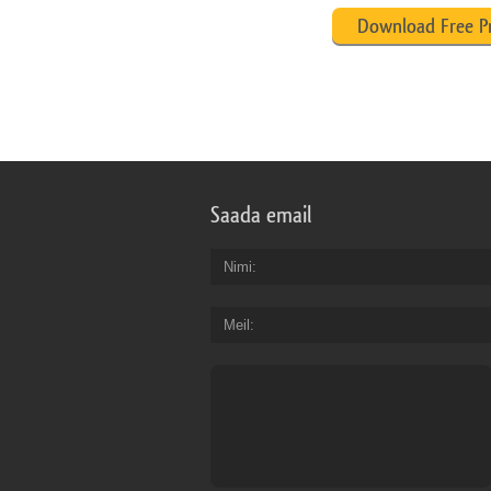
Download Free P
Saada email
Nimi
Meil