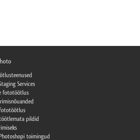
photo
ötlusteenused
Staging Services
e fototöötlus
erimisnõuanded
fototöötlus
töötlemata pildid
rimiseks
Photoshopi toimingud