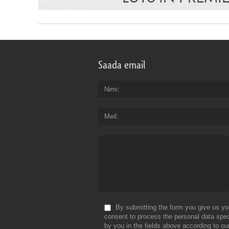
Saada email
Nimi
Meil
By submitting the form you give us yo
consent to process the personal data spec
by you in the fields above according to ou