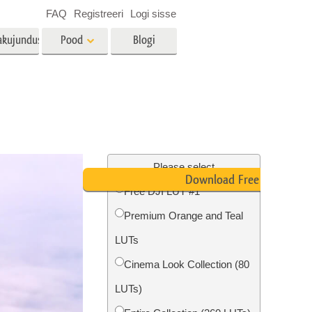
FAQ
Registreeri
Logi sisse
akujundus
Pood
Blogi
es
Video
LUT-id videotöötluseks
Professionaalsed
tlus
Kinnisvara fototöötlus
videoülekatted
Please select
Download Free LUT
Free DJI LUT #1
Premium Orange and Teal
mine
Fotode taastamine
LUTs
Cinema Look Collection (80
LUTs)