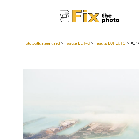
Fototöötlusteenused
>
Tasuta LUT-id
>
Tasuta DJI LUTS
>
#1 "
Lightroom
LR eelsea
Portre
Parima pa
Mobiili e
Pulmafot