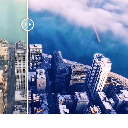
e fototöötlus
Ehete fotode redigeerimine
AI koolitusandme