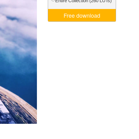
Entire Collection (260 LUTs)
d
Video Editing Services
Free download