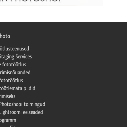
photo
ötlusteenused
Staging Services
e fototöötlus
erimisnõuanded
fototöötlus
töötlemata pildid
rimiseks
Photoshopi toimingud
Lightroomi eelseaded
rogramm