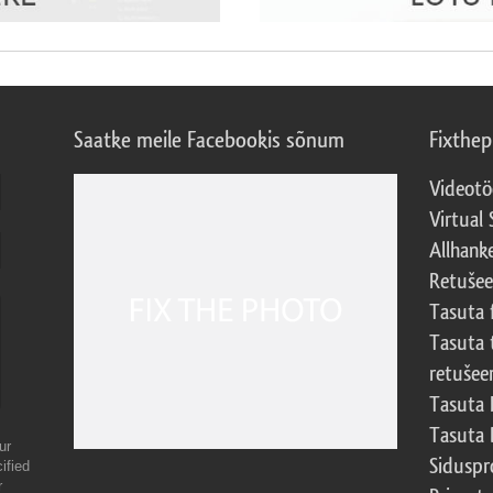
Saatke meile Facebookis sõnum
Fixthe
Videotö
Virtual 
Allhank
Retuše
Tasuta 
Tasuta 
retušee
Tasuta 
Tasuta 
ur
Sidusp
ified
r