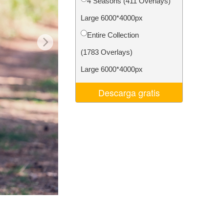
4 Seasons (411 Overlays)
 de IA
Video Editing Services
Large 6000*4000px
Entire Collection
(1783 Overlays)
Large 6000*4000px
Descarga gratis