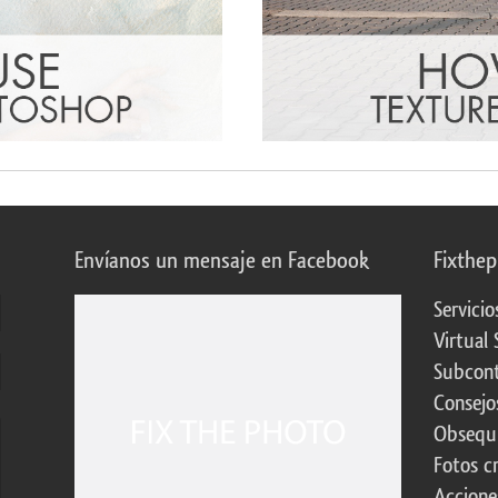
Envíanos un mensaje en Facebook
Fixthe
Servicio
Virtual 
Subcont
Consejo
Obsequi
Fotos c
Accione