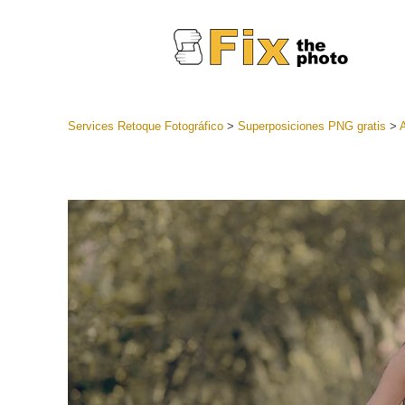
Services Retoque Fotográfico
>
Superposiciones PNG gratis
>
A
Preestabl
Lightroo
Servicios de
Coleccion
preajuste
Ajustes p
mejor ofe
Colección
Servicios d