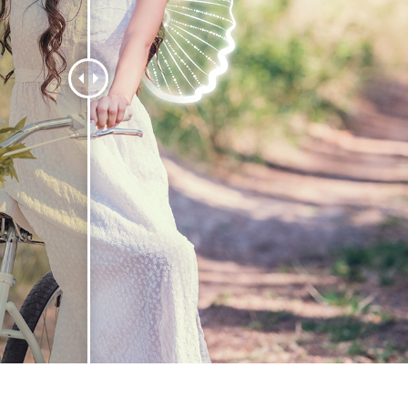
os de Retoque de
Servicios de Retoque de Joyas
Datos de Entrenamiento
Producto