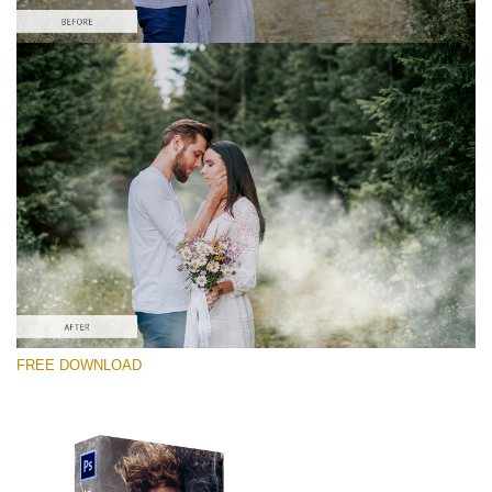
Por favor seleccione
Free PNG Overlay #10
Small 800*533px
White Smoke
(30 Overlays)
Large 6000*4000px
FREE DOWNLOAD
Fairy Tale (344 Overlays)
Large 6000*4000px
Entire Collection