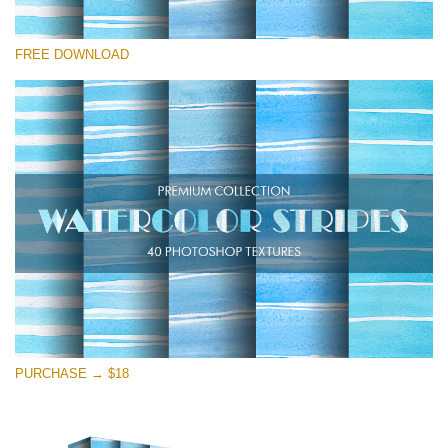
Por favor seleccione
FREE DOWNLOAD
Free Photoshop Overlay
Small 800*533px
Stripes Watercolor
(25 Overlays)
Large 6000*4000px
Entire Collection
(1783 Overlays)
Large 6000*4000px
Descarga gratis
PURCHASE → $18