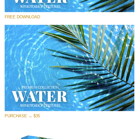
Por favor seleccione
FREE DOWNLOAD
Free Photoshop Overlay
Small 800*533px
Water Textures
(50 Textures)
Large 6000*4000px
Entire Collection
(1783 Overlays)
Large 6000*4000px
Descarga gratis
PURCHASE → $35