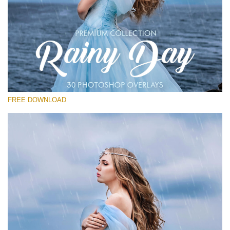
Por favor seleccione
Free Photoshop Overlay
Small 800*533px
Rain Day
(30 Overlays)
FREE DOWNLOAD
Large 6000*4000px
Entire Collection
(1783 Overlays)
Large 6000*4000px
Descarga gratis