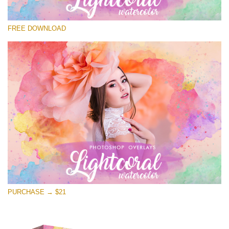
Por favor seleccione
FREE DOWNLOAD
Free Photoshop Overlay
Small 800*533px
Lightcoral Watercolor
(33 Overlays)
Large 6000*4000px
Entire Collection
(1783 Overlays)
Large 6000*4000px
Descarga gratis
PURCHASE → $21