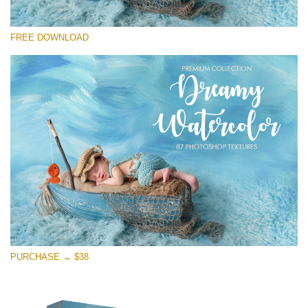
Por favor seleccione
FREE DOWNLOAD
Free Photoshop Overlay
Small 800*533px
Dreamy Watercolor
(85 Textures)
Large 6000*4000px
Entire Collection
(1783 Overlays)
Large 6000*4000px
Descarga gratis
PURCHASE → $38