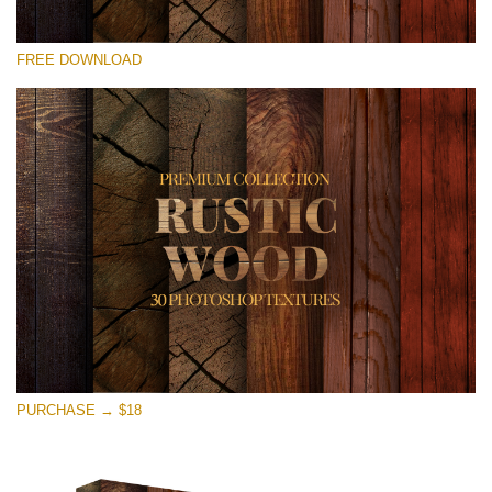
Por favor seleccione
FREE DOWNLOAD
Free Photoshop Overlay
Small 800*533px
Rustic Wood
(30 Textures)
Large 6000*4000px
Entire Collection
(1783 Overlays)
Large 6000*4000px
Descarga gratis
PURCHASE → $18