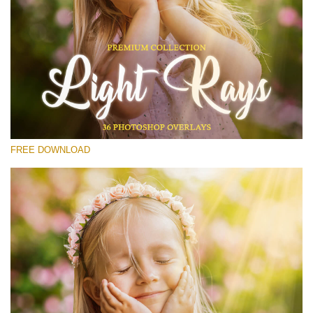
Por favor seleccione
Free Photoshop Overlay #19
Small 800*533px
Light Rays
(36 Overlays)
FREE DOWNLOAD
Large 6000*4000px
Fairy Tale (344 Overlays)
Large 6000*4000px
Entire Collection
(1783 Overlays)
Large 6000*4000px