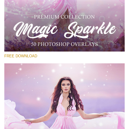
Por favor seleccione
Free PNG Overlay #22
Small 800*533px
Magic Sparkle
(216 Overlays)
FREE DOWNLOAD
Large 6000*4000px
Sunlight Collection
(290 Overlays)
Large 6000*4000px
Entire Collection
(1783 Overlays)
Large 6000*4000px